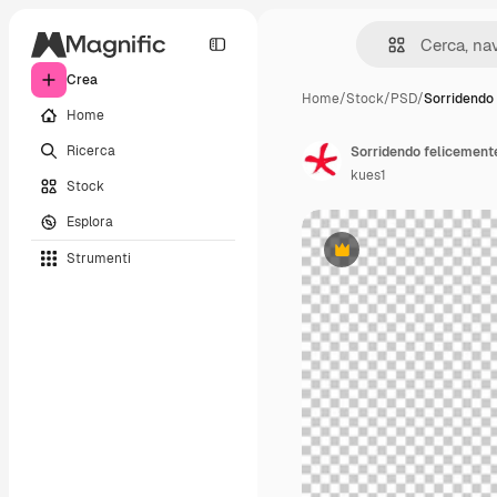
Crea
Home
/
Stock
/
PSD
/
Sorridendo
Home
Ricerca
Sorridendo felicement
kues1
Stock
Esplora
Strumenti
Premium