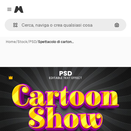
Magnific
Close menu
Cerca 
Home
/
Stock
/
PSD
/
Spettacolo di carton…
Premium