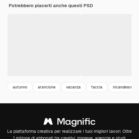
Potrebbero piacerti anche questi PSD
autunno
arancione
vacanza
faccia
incandescente
La piattaforma creativa per realizzare i tuoi migliori lavori. Oltre
1 milione di abbonati tra creativi, imprese, agenzie e studi.