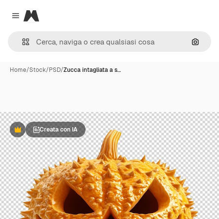
Magnific
Close menu
Cerca 
Home
/
Stock
/
PSD
/
Zucca intagliata a s…
Creata con IA
Premium