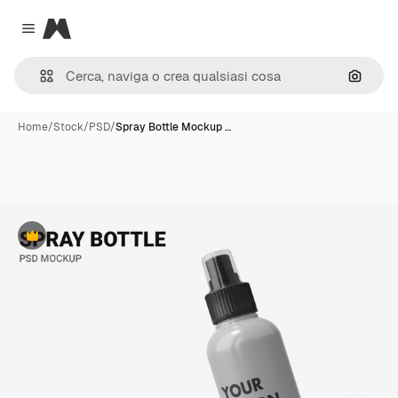
Magnific
Close menu
Cerca 
Home
/
Stock
/
PSD
/
Spray Bottle Mockup …
Premium