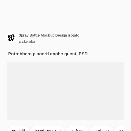
Spray Bottle Mockup Design isolato
ais.kemba
Potrebbero piacerti anche questi PSD
prodotti
beauty mockup
perfume
profumo
beauty