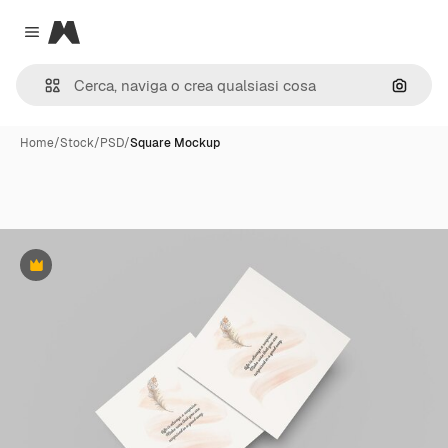
Magnific
Close menu
Cerca 
Home
/
Stock
/
PSD
/
Square Mockup
Premium