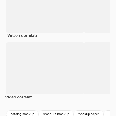
Vettori correlati
Video correlati
Premium
Premium
Generato dall'IA
Premium
Premium
Generato da
catalog mockup
brochure mockup
mockup paper
libret