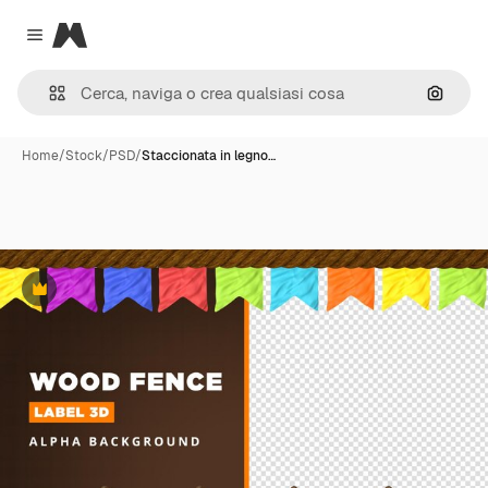
Magnific
Close menu
Cerca 
Home
/
Stock
/
PSD
/
Staccionata in legno…
Premium