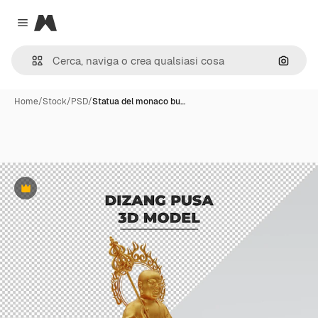
Magnific
Close menu
Cerca 
Home
/
Stock
/
PSD
/
Statua del monaco bu…
Premium