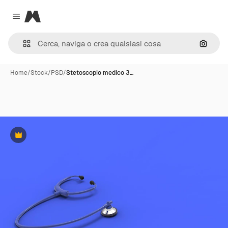
Magnific
Close menu
Cerca 
Home
/
Stock
/
PSD
/
Stetoscopio medico 3…
Premium