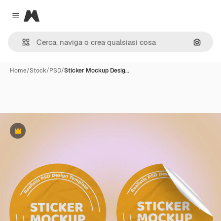
Magnific
Close menu
Cerca 
Home
/
Stock
/
PSD
/
Sticker Mockup Desig…
Premium