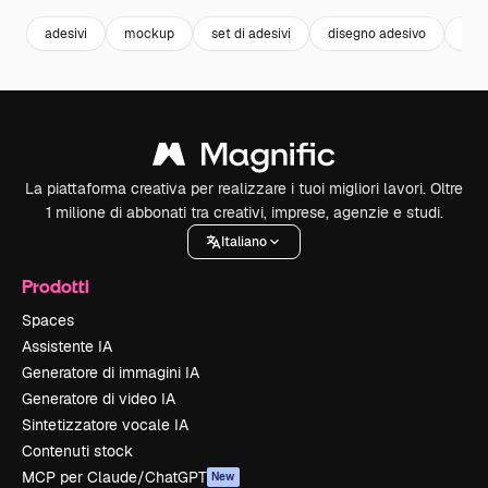
adesivi
mockup
set di adesivi
disegno adesivo
etic
La piattaforma creativa per realizzare i tuoi migliori lavori. Oltre
1 milione di abbonati tra creativi, imprese, agenzie e studi.
Italiano
Prodotti
Spaces
Assistente IA
Generatore di immagini IA
Generatore di video IA
Sintetizzatore vocale IA
Contenuti stock
MCP per Claude/ChatGPT
New