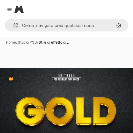
Magnific
Close menu
Cerca 
Home
/
Stock
/
PSD
/
Stile di effetto di …
Premium