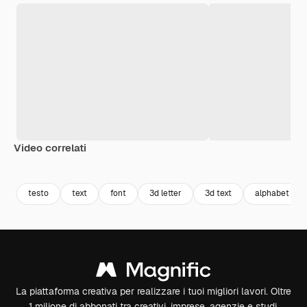
Video correlati
Premium
Premium
Premium
Premium
testo
text
font
3d letter
3d text
alphabet
La piattaforma creativa per realizzare i tuoi migliori lavori. Oltre
1 milione di abbonati tra creativi, imprese, agenzie e studi.