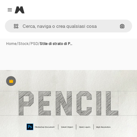
Magnific
Close menu
Cerca 
Home
/
Stock
/
PSD
/
Stile di strato di P…
Premium