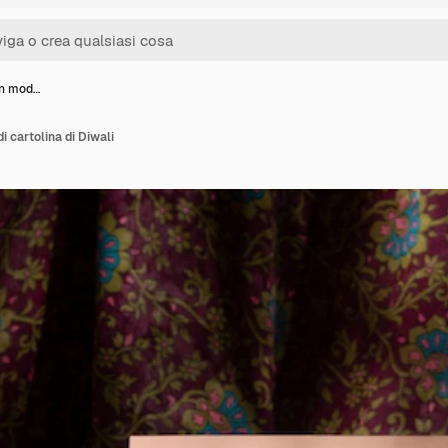
 un mod…
di cartolina di Diwali