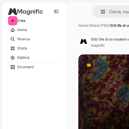
Crea
Home
/
Stock
/
PSD
/
Still life di
Home
Ricerca
Still life di un modello 
magnific
Stock
Esplora
Strumenti
Premium