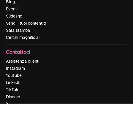
Blog
Eventi
Slidesgo
Vendi i tuoi contenuti
Sala stampa
Cerchi magnific.ai
Contattaci
Assistenza clienti
Instagram
YouTube
LinkedIn
TikTok
Discord
X
Reddit
Copyright © 2010-
2026
Freepik Company S.L.U.
Tutti i diritti riservati
.