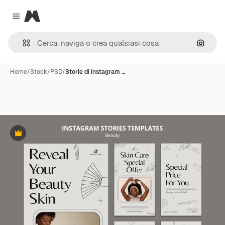
Magnific
Close menu
Cerca 
Home
/
Stock
/
PSD
/
Storie di instagram …
Premium