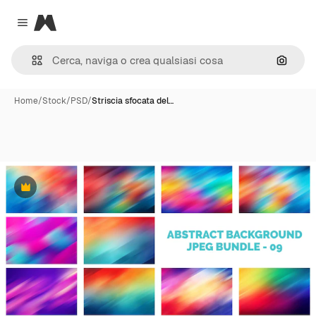
Magnific
Close menu
Cerca 
Home
/
Stock
/
PSD
/
Striscia sfocata del…
Premium