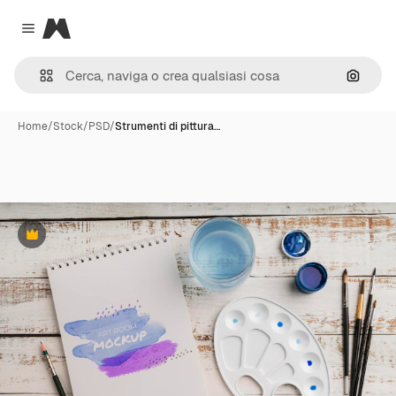
Magnific
Close menu
Cerca 
Home
/
Stock
/
PSD
/
Strumenti di pittura…
Premium