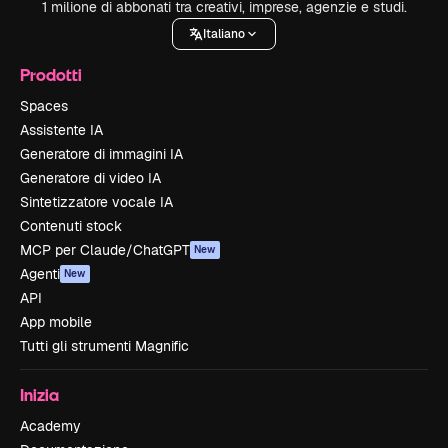
1 milione di abbonati tra creativi, imprese, agenzie e studi.
Italiano
Prodotti
Spaces
Assistente IA
Generatore di immagini IA
Generatore di video IA
Sintetizzatore vocale IA
Contenuti stock
MCP per Claude/ChatGPT
New
Agenti
New
API
App mobile
Tutti gli strumenti Magnific
Inizia
Academy