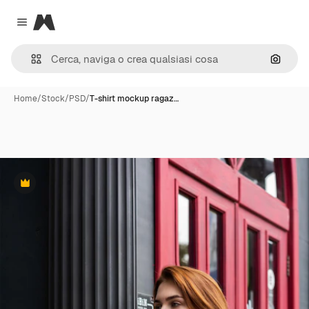
Magnific
Close menu
Cerca 
Home
/
Stock
/
PSD
/
T-shirt mockup ragaz…
Premium