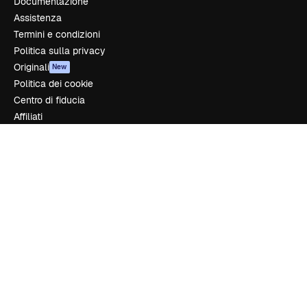
Documentazione
Assistenza
Termini e condizioni
Politica sulla privacy
Originali
New
Politica dei cookie
Centro di fiducia
Affiliati
Aziende
Azienda
Prezzi
Chi siamo
Recensioni
Lavora con noi
Cerca tendenze
Blog
Eventi
Slidesgo