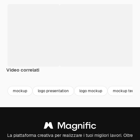
Video correlati
Premium
Premium
Generato dall'IA
Premium
Premium
Generato da
mockup
logo presentation
logo mockup
mockup templa
La piattaforma creativa per realizzare i tuoi migliori lavori. Oltre