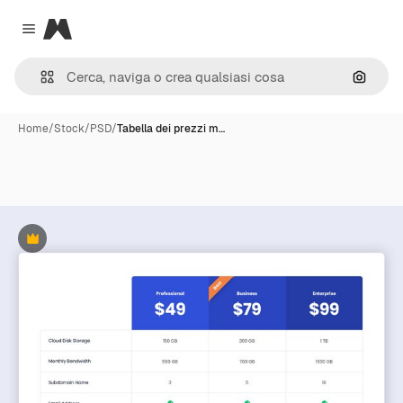
Magnific
Close menu
Cerca 
Home
/
Stock
/
PSD
/
Tabella dei prezzi m…
Premium