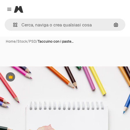
Magnific
Close menu
Cerca 
Home
/
Stock
/
PSD
/
Taccuino con i paste…
Premium