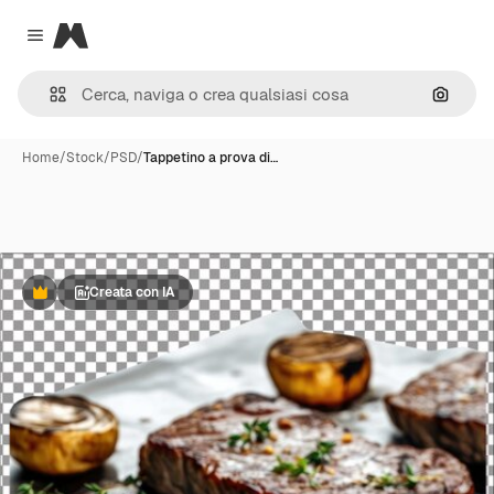
Magnific
Close menu
Cerca 
Home
/
Stock
/
PSD
/
Tappetino a prova di…
Creata con IA
Premium