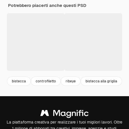
Potrebbero piacerti anche questi PSD
bistecca
controfiletto
ribeye
bistecca alla griglia
b
La piattaforma creativa per realizzare i tuoi migliori lavori. Oltre
1 milione di abbonati tra creativi, imprese, agenzie e studi.