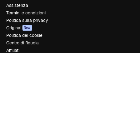
Assistenza
Termini e condizioni
Politica sulla privacy
Originali
New
Politica dei cookie
Centro di fiducia
Affiliati
Aziende
Azienda
Prezzi
Chi siamo
Recensioni
Lavora con noi
Cerca tendenze
Blog
Eventi
Slidesgo