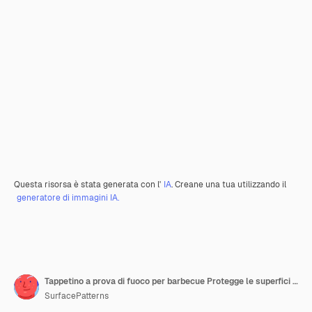
Questa risorsa è stata generata con l'
IA
. Creane una tua utilizzando il
generatore di immagini IA.
Tappetino a prova di fuoco per barbecue Protegge le superfici dal calore e dalle fuoriuscite Iperrealistico Bianco isolato Plain Trans
SurfacePatterns