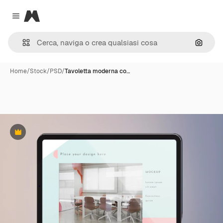
Magnific
Close menu
Cerca 
Home
/
Stock
/
PSD
/
Tavoletta moderna co…
Premium