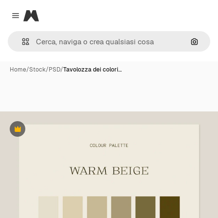
Magnific
Close menu
Cerca 
Home
/
Stock
/
PSD
/
Tavolozza dei colori…
Premium