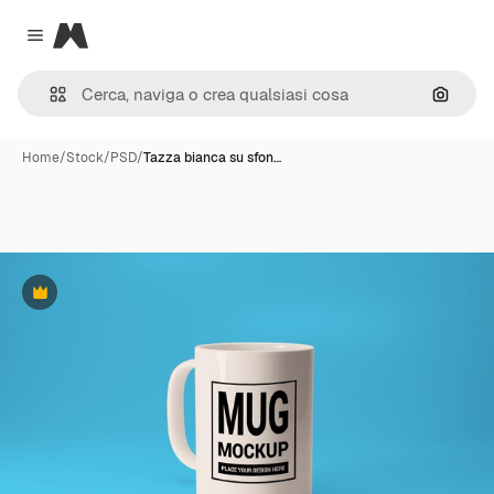
Magnific
Close menu
Cerca 
Home
/
Stock
/
PSD
/
Tazza bianca su sfon…
Premium