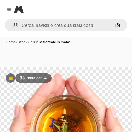
Magnific
Close menu
Cerca 
Home
/
Stock
/
PSD
/
Tè floreale in mano …
Creata con IA
Premium