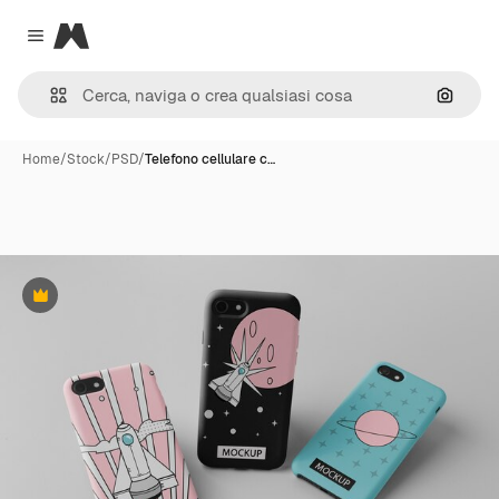
Magnific
Close menu
Cerca 
Home
/
Stock
/
PSD
/
Telefono cellulare c…
Premium