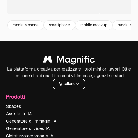
mockup phone
smartphone
mobile mockup
mockup tel
La piattaforma creativa per realizzare i tuoi migliori lavori. Oltre
1 milione di abbonati tra creativi, imprese, agenzie e studi.
Italiano
Prodotti
Spaces
Assistente IA
Generatore di immagini IA
Generatore di video IA
Sintetizzatore vocale IA