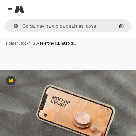
Magnific
Close menu
Cerca 
Home
/
Stock
/
PSD
/
Telefono sul muro di…
Premium