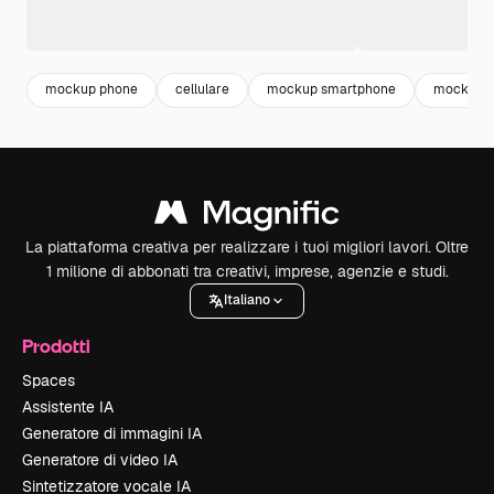
mockup phone
cellulare
mockup smartphone
mockup t
La piattaforma creativa per realizzare i tuoi migliori lavori. Oltre
1 milione di abbonati tra creativi, imprese, agenzie e studi.
Italiano
Prodotti
Spaces
Assistente IA
Generatore di immagini IA
Generatore di video IA
Sintetizzatore vocale IA