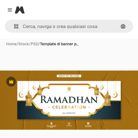
Magnific
Close menu
Cerca 
Home
/
Stock
/
PSD
/
Template di banner p…
Premium