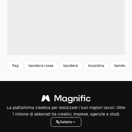
flag
bandiera rossa
bandiere
locandina
bandiere n
La piattaforma creativa per realizzare i tuoi migliori lavori. Oltre
1 milione di abbonati tra creativi, imprese, agenzie e studi.
Italiano