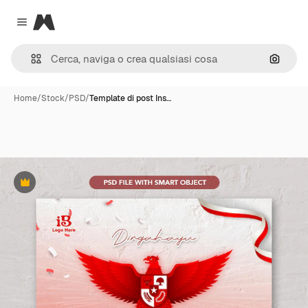
Magnific
Close menu
Cerca 
Home
/
Stock
/
PSD
/
Template di post Ins…
Premium