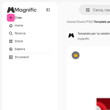
Crea
Home
/
Stock
/
PSD
/
Template pe
Home
Ricerca
Template per la celebra
magnific
Stock
Esplora
Strumenti
Premium