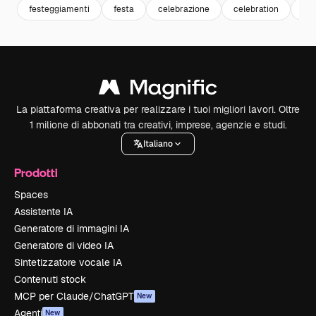
festeggiamenti
festa
celebrazione
celebration
te
La piattaforma creativa per realizzare i tuoi migliori lavori. Oltre
1 milione di abbonati tra creativi, imprese, agenzie e studi.
Italiano
Prodotti
Spaces
Assistente IA
Generatore di immagini IA
Generatore di video IA
Sintetizzatore vocale IA
Contenuti stock
MCP per Claude/ChatGPT
New
Agenti
New