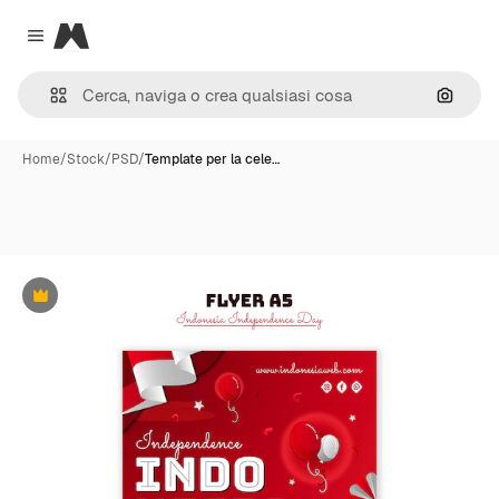
Magnific
Close menu
Cerca 
Home
/
Stock
/
PSD
/
Template per la cele…
Premium