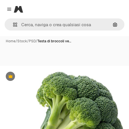
Magnific
Close menu
Cerca 
Home
/
Stock
/
PSD
/
Testa di broccoli ve…
Premium