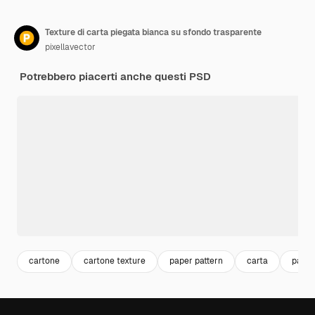
Texture di carta piegata bianca su sfondo trasparente
pixellavector
Potrebbero piacerti anche questi PSD
cartone
cartone texture
paper pattern
carta
paper