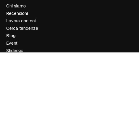
Chi siamo
Recensioni
Lavora con noi
Cerca tendenze
Blog
Eventi
Slidesgo
Vendi i tuoi contenuti
Sala stampa
Cerchi magnific.ai
Contattaci
Assistenza clienti
Instagram
YouTube
LinkedIn
TikTok
Discord