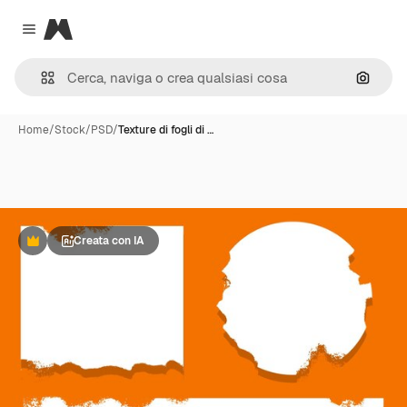
Magnific
Close menu
Cerca 
Home
/
Stock
/
PSD
/
Texture di fogli di …
Creata con IA
Premium