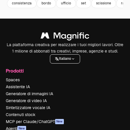
consistenza
bordo
ufficio
set
scissione
racco
La piattaforma creativa per realizzare i tuoi migliori lavori. Oltre
1 milione di abbonati tra creativi, imprese, agenzie e studi.
Italiano
Prodotti
Spaces
Assistente IA
Generatore di immagini IA
Generatore di video IA
Sintetizzatore vocale IA
Contenuti stock
MCP per Claude/ChatGPT
New
Agenti
New