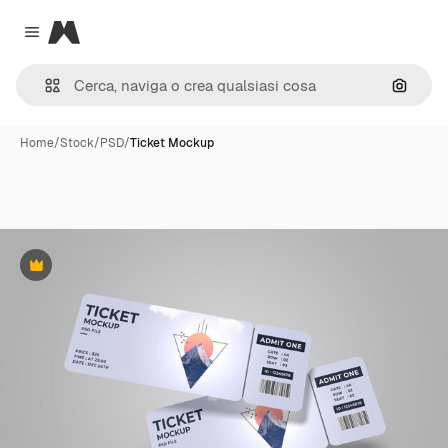
Magnific
Close menu
Cerca 
Home
/
Stock
/
PSD
/
Ticket Mockup
Premium