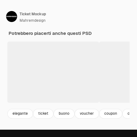
Ticket Mockup
Mahremdesign
Potrebbero piacerti anche questi PSD
elegante
ticket
buono
voucher
coupon
cart