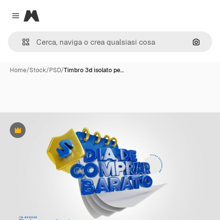
Magnific
Close menu
Cerca 
Home
/
Stock
/
PSD
/
Timbro 3d isolato pe…
Premium