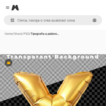
Magnific
Close menu
Cerca 
Home
/
Stock
/
PSD
/
Tipografia a pallonc…
Premium