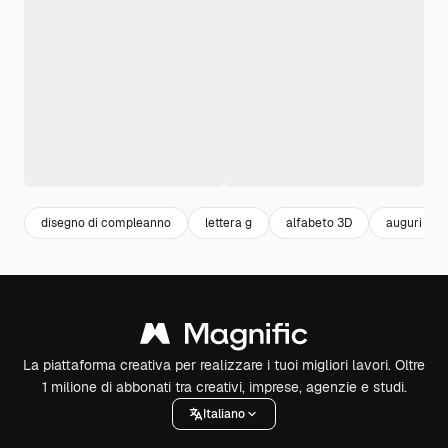
disegno di compleanno
lettera g
alfabeto 3D
auguri di 
La piattaforma creativa per realizzare i tuoi migliori lavori. Oltre
1 milione di abbonati tra creativi, imprese, agenzie e studi.
Italiano