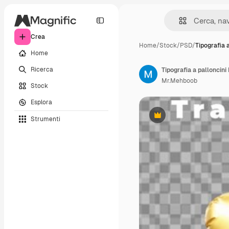
Crea
Home
/
Stock
/
PSD
/
Tipografia 
Home
Ricerca
Tipografia a palloncini
Mr.Mehboob
Stock
Esplora
Strumenti
Premium