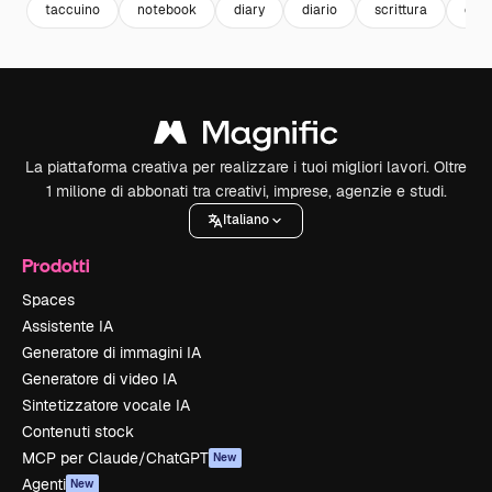
taccuino
notebook
diary
diario
scrittura
con
La piattaforma creativa per realizzare i tuoi migliori lavori. Oltre
1 milione di abbonati tra creativi, imprese, agenzie e studi.
Italiano
Prodotti
Spaces
Assistente IA
Generatore di immagini IA
Generatore di video IA
Sintetizzatore vocale IA
Contenuti stock
MCP per Claude/ChatGPT
New
Agenti
New