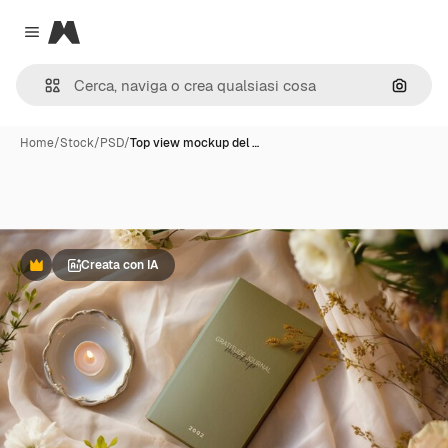
Magnific
Close menu
Cerca 
Home
/
Stock
/
PSD
/
Top view mockup del …
Creata con IA
Premium