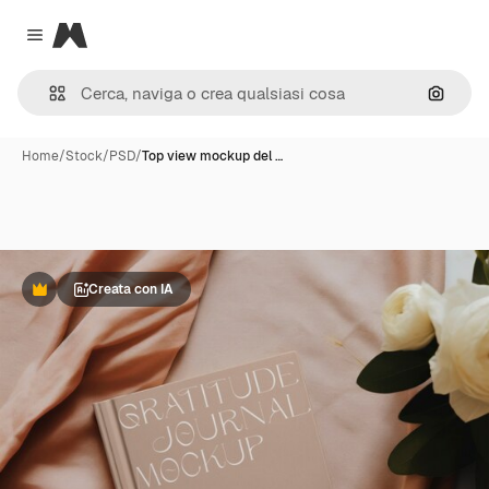
Magnific
Close menu
Cerca 
Home
/
Stock
/
PSD
/
Top view mockup del …
Creata con IA
Premium