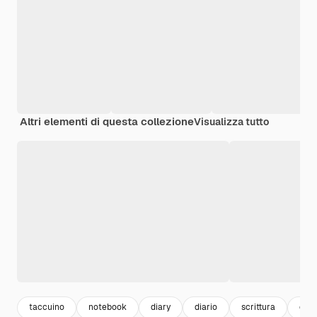
Altri elementi di questa collezione
Visualizza tutto
taccuino
notebook
diary
diario
scrittura
con