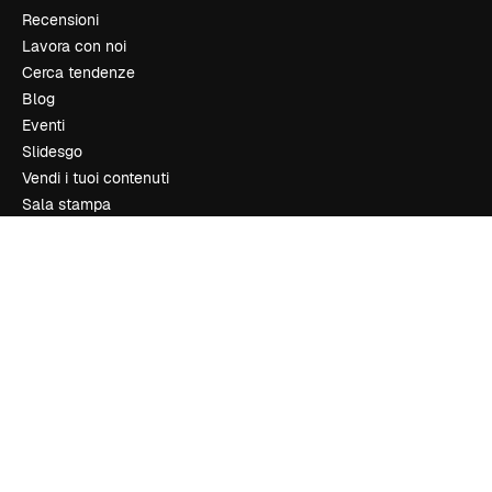
Recensioni
Lavora con noi
Cerca tendenze
Blog
Eventi
Slidesgo
Vendi i tuoi contenuti
Sala stampa
Cerchi magnific.ai
Contattaci
Assistenza clienti
Instagram
YouTube
LinkedIn
TikTok
Discord
X