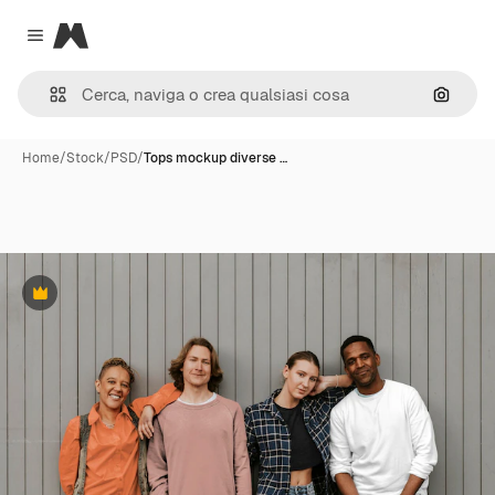
Magnific
Close menu
Cerca 
Home
/
Stock
/
PSD
/
Tops mockup diverse …
Premium