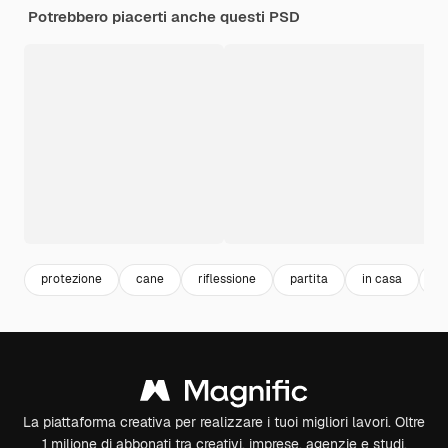
Potrebbero piacerti anche questi PSD
protezione
cane
riflessione
partita
in casa
in
La piattaforma creativa per realizzare i tuoi migliori lavori. Oltre
1 milione di abbonati tra creativi, imprese, agenzie e studi.