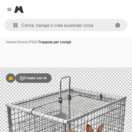
Magnific
Close menu
Cerca 
Home
/
Stock
/
PSD
/
Trappola per conigli
Creata con IA
Premium