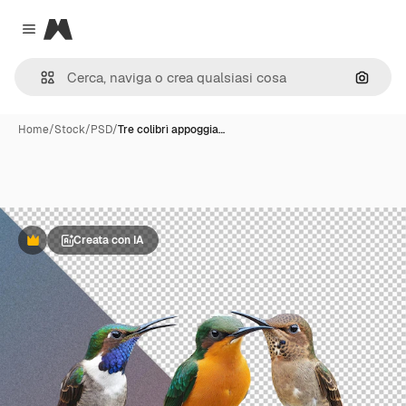
Magnific
Close menu
Cerca 
Home
/
Stock
/
PSD
/
Tre colibrì appoggia…
Creata con IA
Premium