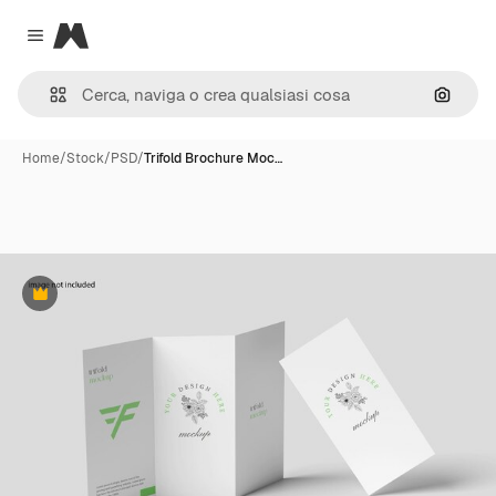
Magnific
Close menu
Cerca 
Home
/
Stock
/
PSD
/
Trifold Brochure Moc…
Premium