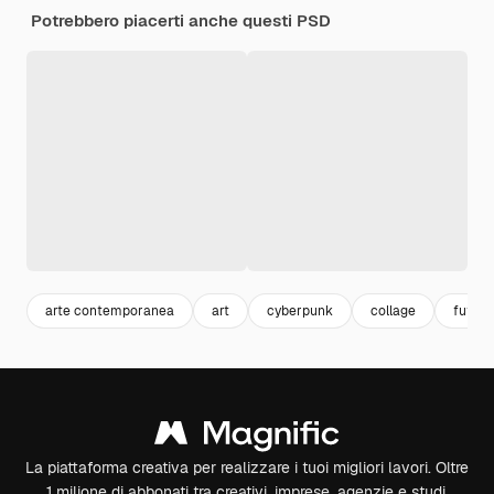
Potrebbero piacerti anche questi PSD
arte contemporanea
art
cyberpunk
collage
futuri
La piattaforma creativa per realizzare i tuoi migliori lavori. Oltre
1 milione di abbonati tra creativi, imprese, agenzie e studi.