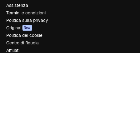
Assistenza
Termini e condizioni
Politica sulla privacy
Originali
New
Politica dei cookie
Centro di fiducia
Affiliati
Aziende
Azienda
Prezzi
Chi siamo
Recensioni
Lavora con noi
Cerca tendenze
Blog
Eventi
Slidesgo