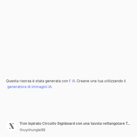
Questa risorsa è stata generata con l'
IA
. Creane una tua utilizzando il
generatore di immagini IA.
Tron Ispirato Circuito Signboard con una tavola rettangolare Tro Y2K Shape Creative Signboard Decor
thuynhungle99