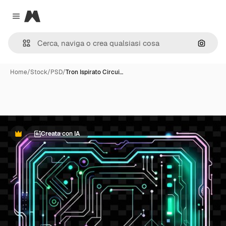
Magnific
Close menu
Cerca 
Home
/
Stock
/
PSD
/
Tron Ispirato Circui…
Creata con IA
Premium