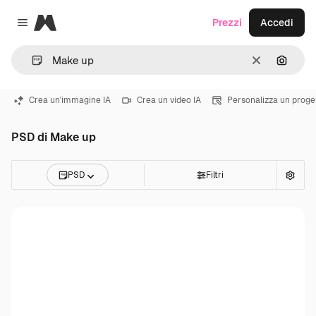
Magnific
Prezzi
Accedi
Close menu
Cancella
Cerca 
Crea un'immagine IA
Crea un video IA
Personalizza un proge
PSD di Make up
PSD
Filtri