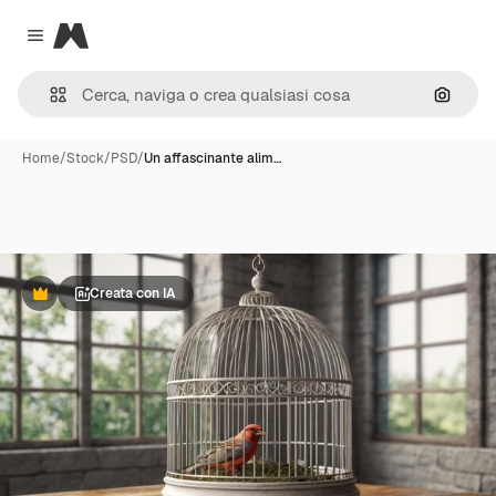
Magnific
Close menu
Cerca 
Home
/
Stock
/
PSD
/
Un affascinante alim…
Creata con IA
Premium