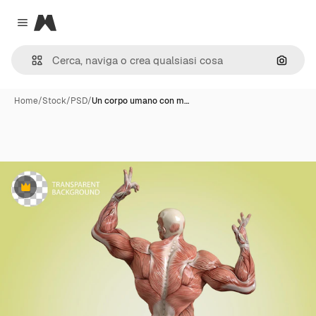
Magnific
Close menu
Cerca 
Home
/
Stock
/
PSD
/
Un corpo umano con m…
Premium