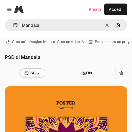
Magnific
Prezzi
Accedi
Close menu
Cancella
Cerca 
Crea un'immagine IA
Crea un video IA
Personalizza un proge
PSD di Mandala
PSD
Filtri