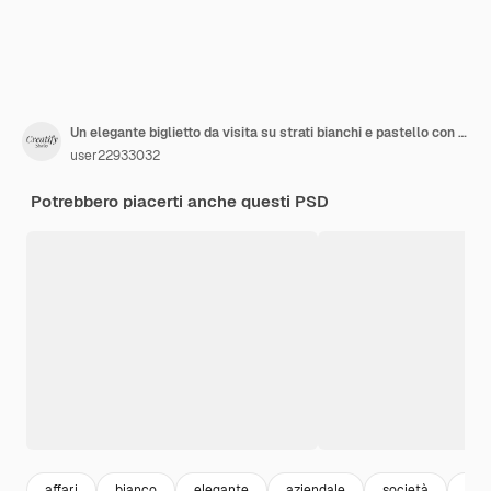
Un elegante biglietto da visita su strati bianchi e pastello con un design moderno e minimalista
user22933032
Potrebbero piacerti anche questi PSD
affari
bianco
elegante
aziendale
società
pre