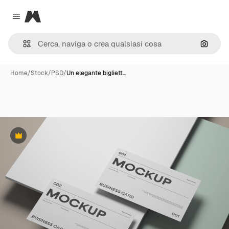
Magnific
Close menu
Cerca 
Home
/
Stock
/
PSD
/
Un elegante bigliett…
Premium