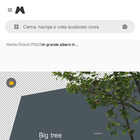
Magnific
Close menu
Cerca 
Home
/
Stock
/
PSD
/
Un grande albero in …
Premium