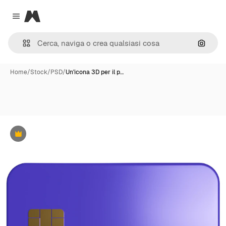
Magnific
Close menu
Cerca 
Home
/
Stock
/
PSD
/
Un'icona 3D per il p…
Premium